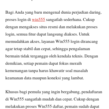
Bagi Anda yang baru mengenal dunia perjudian daring,
proses login di
win555
sangatlah sederhana. Cukup
dengan mengakses situs resmi dan melakukan proses
login, semua fitur dapat langsung diakses. Untuk
memudahkan akses, layanan Win555 login dirancang
agar tetap stabil dan cepat, sehingga pengalaman
bermain tidak terganggu oleh kendala teknis. Dengan
demikian, setiap pemain dapat fokus meraih
kemenangan tanpa harus khawatir soal masalah
keamanan data maupun koneksi yang lambat.
Khusus bagi pemula yang ingin bergabung, pendaftaran
di Win555 sangatlah mudah dan cepat. Cukup dengan
melakukan proses Win555 daftar, pemain sudah dapat