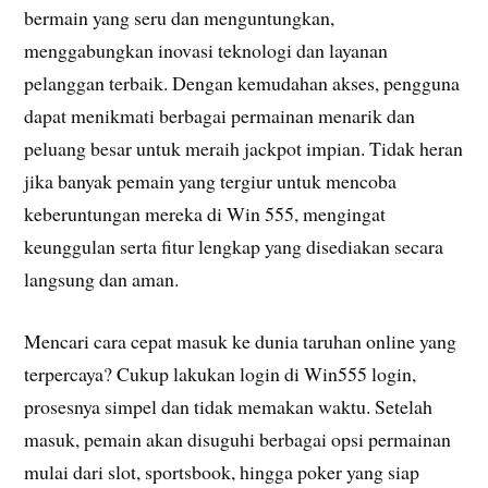
bermain yang seru dan menguntungkan,
menggabungkan inovasi teknologi dan layanan
pelanggan terbaik. Dengan kemudahan akses, pengguna
dapat menikmati berbagai permainan menarik dan
peluang besar untuk meraih jackpot impian. Tidak heran
jika banyak pemain yang tergiur untuk mencoba
keberuntungan mereka di Win 555, mengingat
keunggulan serta fitur lengkap yang disediakan secara
langsung dan aman.
Mencari cara cepat masuk ke dunia taruhan online yang
terpercaya? Cukup lakukan login di Win555 login,
prosesnya simpel dan tidak memakan waktu. Setelah
masuk, pemain akan disuguhi berbagai opsi permainan
mulai dari slot, sportsbook, hingga poker yang siap