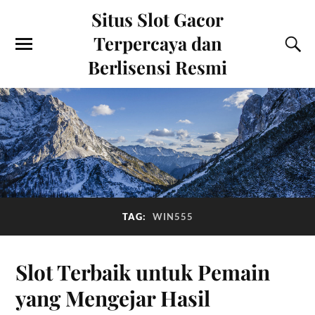
Situs Slot Gacor
Terpercaya dan
Berlisensi Resmi
TAG:
WIN555
Slot Terbaik untuk Pemain
yang Mengejar Hasil