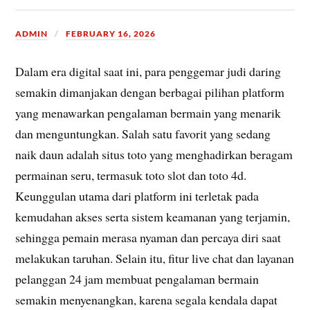
ADMIN
FEBRUARY 16, 2026
Dalam era digital saat ini, para penggemar judi daring
semakin dimanjakan dengan berbagai pilihan platform
yang menawarkan pengalaman bermain yang menarik
dan menguntungkan. Salah satu favorit yang sedang
naik daun adalah situs toto yang menghadirkan beragam
permainan seru, termasuk toto slot dan toto 4d.
Keunggulan utama dari platform ini terletak pada
kemudahan akses serta sistem keamanan yang terjamin,
sehingga pemain merasa nyaman dan percaya diri saat
melakukan taruhan. Selain itu, fitur live chat dan layanan
pelanggan 24 jam membuat pengalaman bermain
semakin menyenangkan, karena segala kendala dapat