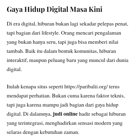
Gaya Hidup Digital Masa Kini
Di era digital, hiburan bukan lagi sekadar pelepas penat,
tapi bagian dari lifestyle. Orang mencari pengalaman
yang bukan hanya seru, tapi juga bisa memberi nilai
tambah. Baik itu dalam bentuk komunitas, hiburan
interaktif, maupun peluang baru yang muncul dari dunia
digital.
Itulah kenapa situs seperti https://paribalii.org/ terus
mendapat perhatian. Bukan cuma karena faktor teknis,
tapi juga karena mampu jadi bagian dari gaya hidup
judi online
digital. Di dalamnya,
hadir sebagai hiburan
yang terintegrasi, menghadirkan sensasi modern yang
selaras dengan kebutuhan zaman.