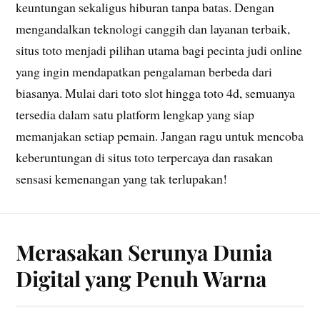
keuntungan sekaligus hiburan tanpa batas. Dengan
mengandalkan teknologi canggih dan layanan terbaik,
situs toto menjadi pilihan utama bagi pecinta judi online
yang ingin mendapatkan pengalaman berbeda dari
biasanya. Mulai dari toto slot hingga toto 4d, semuanya
tersedia dalam satu platform lengkap yang siap
memanjakan setiap pemain. Jangan ragu untuk mencoba
keberuntungan di situs toto terpercaya dan rasakan
sensasi kemenangan yang tak terlupakan!
Merasakan Serunya Dunia
Digital yang Penuh Warna