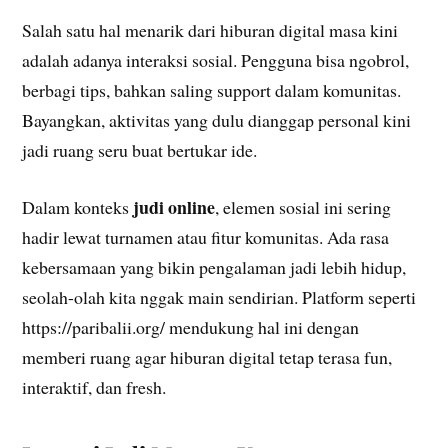
Salah satu hal menarik dari hiburan digital masa kini
adalah adanya interaksi sosial. Pengguna bisa ngobrol,
berbagi tips, bahkan saling support dalam komunitas.
Bayangkan, aktivitas yang dulu dianggap personal kini
jadi ruang seru buat bertukar ide.
judi online
Dalam konteks
, elemen sosial ini sering
hadir lewat turnamen atau fitur komunitas. Ada rasa
kebersamaan yang bikin pengalaman jadi lebih hidup,
seolah-olah kita nggak main sendirian. Platform seperti
https://paribalii.org/ mendukung hal ini dengan
memberi ruang agar hiburan digital tetap terasa fun,
interaktif, dan fresh.