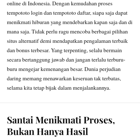
online di Indonesia. Dengan kemudahan proses
tempototo login dan tempototo daftar, siapa saja dapat
menikmati hiburan yang mendebarkan kapan saja dan di
mana saja. Tidak perlu ragu mencoba berbagai pilihan
situs alternatif demi mendapatkan pengalaman terbaik
dan bonus terbesar. Yang terpenting, selalu bermain
secara bertanggung jawab dan jangan terlalu terburu-
buru mengejar kemenangan besar. Dunia perjudian
daring memang menawarkan keseruan tak terbatas,
selama kita tetap bijak dalam menjalankannya.
Santai Menikmati Proses,
Bukan Hanya Hasil