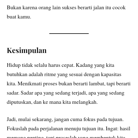
Bukan karena orang lain sukses berarti jalan itu cocok
buat kamu.
Kesimpulan
Hidup tidak selalu harus cepat. Kadang yang kita
butuhkan adalah ritme yang sesuai dengan kapasitas
kita. Menikmati proses bukan berarti lambat, tapi berarti
sadar. Sadar apa yang sedang terjadi, apa yang sedang
diputuskan, dan ke mana kita melangkah.
Jadi, mulai sekarang, jangan cuma fokus pada tujuan.
Fokuslah pada perjalanan menuju tujuan itu. Ingat: hasil
memang penting, tapi proseslah yang membentuk kita.