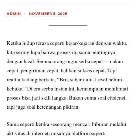
ADMIN
NOVEMBER 5, 2025
Ketika hidup terasa seperti kejar-kejaran dengan waktu,
kita sering lupa bahwa proses itu sama pentingnya
dengan hasil. Semua orang ingin serba cepat—makan
cepat, pengiriman cepat, bahkan sukses cepat. Tapi
realita kadang berkata, “Bro, sabar dulu. Level belum
kebuka.” Di era serba instan ini, kemampuan menikmati
proses bisa jadi skill langka. Bukan cuma soal efisiensi,
tapi juga soal ketenangan pikiran.
Sama seperti ketika seseorang mencari hiburan melalui
aktivitas di internet, misalnya platform seperti