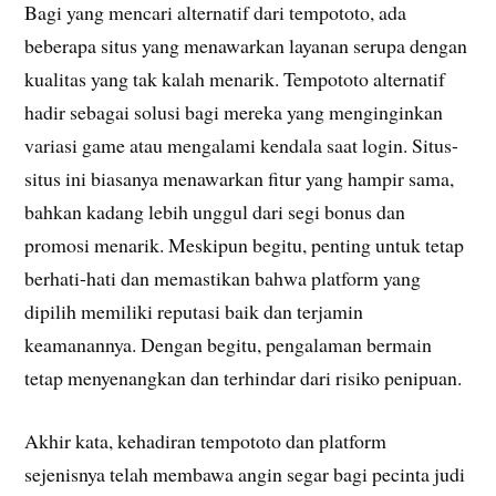
Bagi yang mencari alternatif dari tempototo, ada
beberapa situs yang menawarkan layanan serupa dengan
kualitas yang tak kalah menarik. Tempototo alternatif
hadir sebagai solusi bagi mereka yang menginginkan
variasi game atau mengalami kendala saat login. Situs-
situs ini biasanya menawarkan fitur yang hampir sama,
bahkan kadang lebih unggul dari segi bonus dan
promosi menarik. Meskipun begitu, penting untuk tetap
berhati-hati dan memastikan bahwa platform yang
dipilih memiliki reputasi baik dan terjamin
keamanannya. Dengan begitu, pengalaman bermain
tetap menyenangkan dan terhindar dari risiko penipuan.
Akhir kata, kehadiran tempototo dan platform
sejenisnya telah membawa angin segar bagi pecinta judi