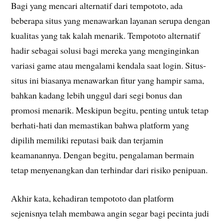
Bagi yang mencari alternatif dari tempototo, ada
beberapa situs yang menawarkan layanan serupa dengan
kualitas yang tak kalah menarik. Tempototo alternatif
hadir sebagai solusi bagi mereka yang menginginkan
variasi game atau mengalami kendala saat login. Situs-
situs ini biasanya menawarkan fitur yang hampir sama,
bahkan kadang lebih unggul dari segi bonus dan
promosi menarik. Meskipun begitu, penting untuk tetap
berhati-hati dan memastikan bahwa platform yang
dipilih memiliki reputasi baik dan terjamin
keamanannya. Dengan begitu, pengalaman bermain
tetap menyenangkan dan terhindar dari risiko penipuan.
Akhir kata, kehadiran tempototo dan platform
sejenisnya telah membawa angin segar bagi pecinta judi