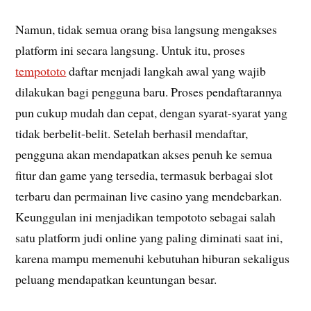
Namun, tidak semua orang bisa langsung mengakses
platform ini secara langsung. Untuk itu, proses
tempototo
daftar menjadi langkah awal yang wajib
dilakukan bagi pengguna baru. Proses pendaftarannya
pun cukup mudah dan cepat, dengan syarat-syarat yang
tidak berbelit-belit. Setelah berhasil mendaftar,
pengguna akan mendapatkan akses penuh ke semua
fitur dan game yang tersedia, termasuk berbagai slot
terbaru dan permainan live casino yang mendebarkan.
Keunggulan ini menjadikan tempototo sebagai salah
satu platform judi online yang paling diminati saat ini,
karena mampu memenuhi kebutuhan hiburan sekaligus
peluang mendapatkan keuntungan besar.