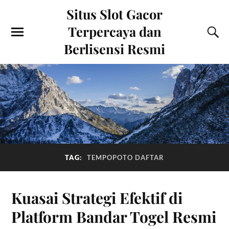
Situs Slot Gacor
Terpercaya dan
Berlisensi Resmi
TAG:
TEMPOPOTO DAFTAR
Kuasai Strategi Efektif di
Platform Bandar Togel Resmi