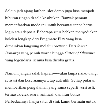
Selain jadi ajang latihan, slot demo juga bisa menjadi
hiburan ringan di sela kesibukan. Banyak pemain
memanfaatkan mode ini untuk bersantai tanpa harus
login atau deposit. Beberapa situs bahkan menyediakan
koleksi lengkap dari Pragmatic Play yang bisa
dimainkan langsung melalui browser. Dari
Sweet
Bonanza
yang penuh warna hingga
Gates of Olympus
yang legendaris, semua bisa dicoba gratis.
Namun, jangan salah kaprah—walau tanpa risiko uang,
sensasi dan keseruannya tetap autentik. Setiap putaran
memberikan pengalaman yang sama seperti versi asli,
termasuk efek suara, animasi, dan fitur bonus.
Perbedaannya hanya satu: di sini, kamu bermain untuk