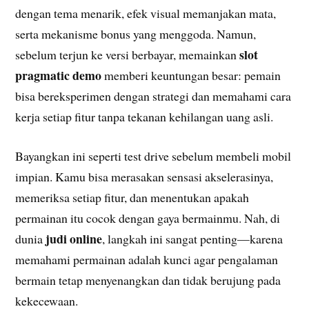
dengan tema menarik, efek visual memanjakan mata,
serta mekanisme bonus yang menggoda. Namun,
slot
sebelum terjun ke versi berbayar, memainkan
pragmatic demo
memberi keuntungan besar: pemain
bisa bereksperimen dengan strategi dan memahami cara
kerja setiap fitur tanpa tekanan kehilangan uang asli.
Bayangkan ini seperti test drive sebelum membeli mobil
impian. Kamu bisa merasakan sensasi akselerasinya,
memeriksa setiap fitur, dan menentukan apakah
permainan itu cocok dengan gaya bermainmu. Nah, di
judi online
dunia
, langkah ini sangat penting—karena
memahami permainan adalah kunci agar pengalaman
bermain tetap menyenangkan dan tidak berujung pada
kekecewaan.