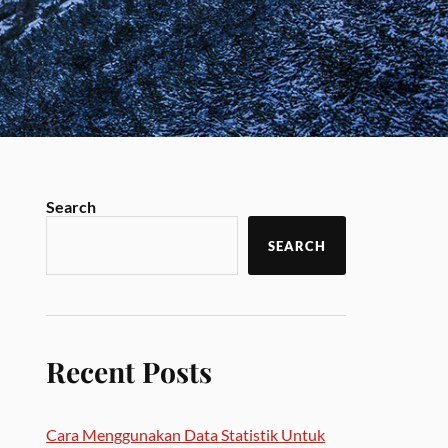
Search
SEARCH
Recent Posts
Cara Menggunakan Data Statistik Untuk