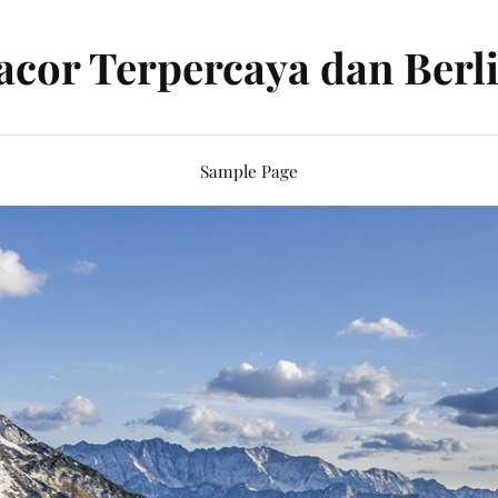
Gacor Terpercaya dan Berl
Sample Page