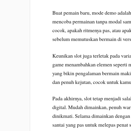
Buat pemain baru, mode demo adalah 
mencoba permainan tanpa modal sama
cocok, apakah ritmenya pas, atau apa
sebelum memutuskan bermain di versi
Keunikan slot juga terletak pada vari
game menambahkan elemen seperti mult
yang bikin pengalaman bermain makin s
dan penuh kejutan, cocok untuk kamu 
Pada akhirnya, slot tetap menjadi sala
digital. Mudah dimainkan, penuh war
dinikmati. Selama dimainkan dengan b
santai yang pas untuk melepas penat se