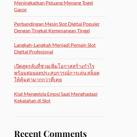
Meningkatkan Peluang Menang Togel
Gacor
Perbandingan Mesin Slot Digital Populer
Dengan Tingkat Kemenangan Tinggi
Langkah-Langkah Menjadi Pemain Slot
Digital Profesional
เปิดสูตรลับที่ช่วยเพิ่มโอกาสสร้างกำไร
พร้อมต่อยอดประสบการณ์การเล่น สล็อต
ให้คุ้มค่ามากกว่าที่เคย
Kiat Mengelola Emosi Saat Menghadapi
Kekalahan di Slot
Recent Comments