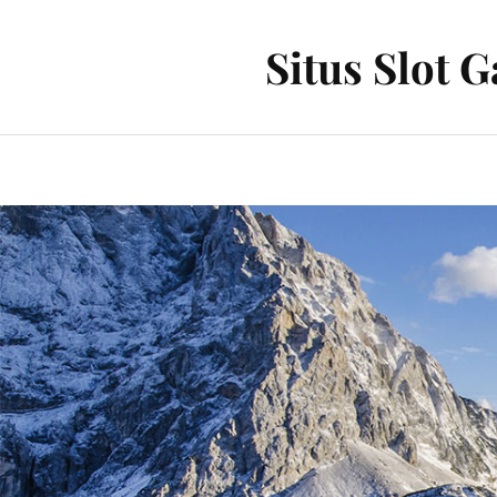
Situs Slot 