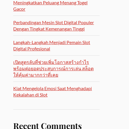
Meningkatkan Peluang Menang Togel
Gacor
Perbandingan Mesin Slot Digital Populer
Dengan Tingkat Kemenangan Tinggi
Langkah-Langkah Menjadi Pemain Slot
Digital Profesional
เปิดสูตรลับที่ช่วยเพิ่มโอกาสสร้างกำไร
พร้อมต่อยอดประสบการณ์การเล่น สล็อต
ให้คุ้มค่ามากกว่าที่เคย
Kiat Mengelola Emosi Saat Menghadapi
Kekalahan di Slot
Recent Comments