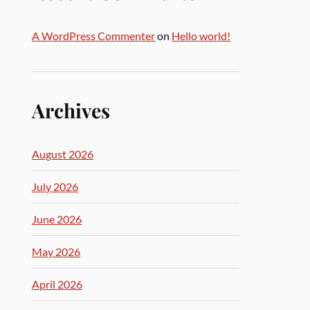
A WordPress Commenter
on
Hello world!
Archives
August 2026
July 2026
June 2026
May 2026
April 2026