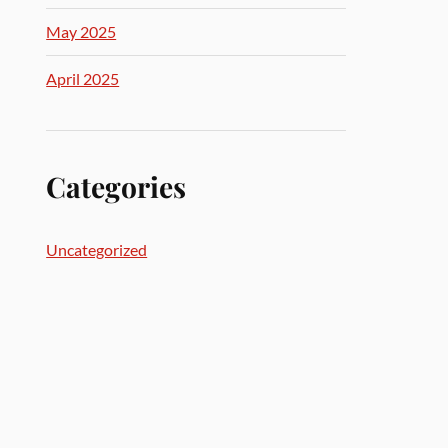
May 2025
April 2025
Categories
Uncategorized