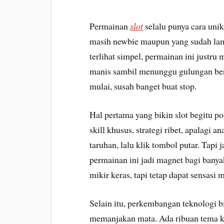
Permainan
slot
selalu punya cara unik
masih newbie maupun yang sudah lam
terlihat simpel, permainan ini justr
manis sambil menunggu gulungan berpu
mulai, susah banget buat stop.
Hal pertama yang bikin slot begitu 
skill khusus, strategi ribet, apalagi 
taruhan, lalu klik tombol putar. Tapi
permainan ini jadi magnet bagi banya
mikir keras, tapi tetap dapat sensasi 
Selain itu, perkembangan teknologi 
memanjakan mata. Ada ribuan tema ker