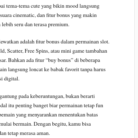
mpai tema-tema cute yang bikin mood langsung
suara cinematic, dan fitur bonus yang makin
 lebih seru dan terasa premium.
lewatkan adalah fitur bonus dalam permainan slot.
, Scatter, Free Spins, atau mini game tambahan
ar. Bahkan ada fitur “buy bonus” di beberapa
 langsung loncat ke babak favorit tanpa harus
i digital.
rgantung pada keberuntungan, bukan berarti
l itu penting banget biar permainan tetap fun
k pemain yang menyarankan menentukan batas
ulai bermain. Dengan begitu, kamu bisa
dan tetap merasa aman.