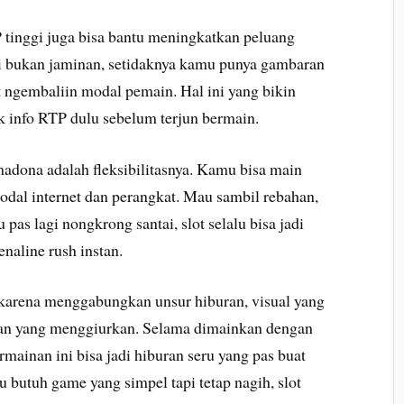
 tinggi juga bisa bantu meningkatkan peluang
 bukan jaminan, setidaknya kamu punya gambaran
 ngembaliin modal pemain. Hal ini yang bikin
k info RTP dulu sebelum terjun bermain.
imadona adalah fleksibilitasnya. Kamu bisa main
odal internet dan perangkat. Mau sambil rebahan,
as lagi nongkrong santai, slot selalu bisa jadi
enaline rush instan.
i karena menggabungkan unsur hiburan, visual yang
n yang menggiurkan. Selama dimainkan dengan
rmainan ini bisa jadi hiburan seru yang pas buat
 butuh game yang simpel tapi tetap nagih, slot