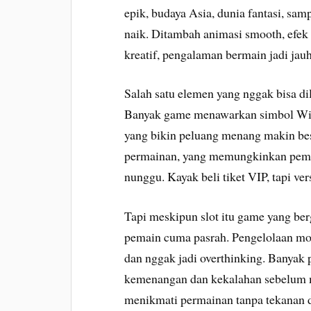
epik, budaya Asia, dunia fantasi, sa
naik. Ditambah animasi smooth, efek 
kreatif, pengalaman bermain jadi jauh
Salah satu elemen yang nggak bisa di
Banyak game menawarkan simbol Wild
yang bikin peluang menang makin bes
permainan, yang memungkinkan pemain
nunggu. Kayak beli tiket VIP, tapi vers
Tapi meskipun slot itu game yang be
pemain cuma pasrah. Pengelolaan moda
dan nggak jadi overthinking. Banya
kemenangan dan kekalahan sebelum m
menikmati permainan tanpa tekanan 