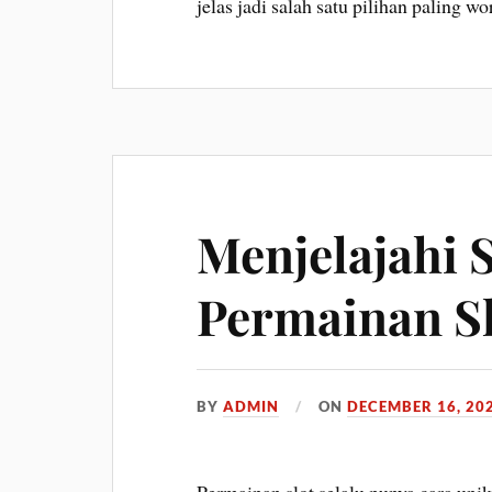
jelas jadi salah satu pilihan paling wo
Menjelajahi 
Permainan Sl
BY
ADMIN
ON
DECEMBER 16, 20