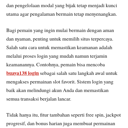
dan pengelolaan modal yang bijak tetap menjadi kunci
utama agar pengalaman bermain tetap menyenangkan.
Bagi pemain yang ingin mulai bermain dengan aman
dan nyaman, penting untuk memilih situs terpercaya.
Salah satu cara untuk memastikan keamanan adalah
melalui proses login yang mudah namun terjamin
keamanannya. Contohnya, pemain bisa mencoba
buaya138 login
sebagai salah satu langkah awal untuk
mengakses permainan slot favorit. Sistem login yang
baik akan melindungi akun Anda dan memastikan
semua transaksi berjalan lancar.
Tidak hanya itu, fitur tambahan seperti free spin, jackpot
progresif, dan bonus harian juga membuat permainan