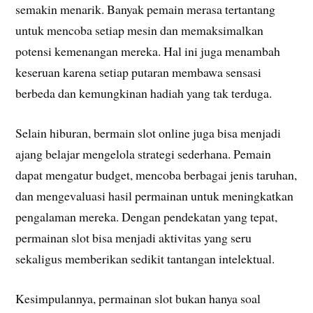
semakin menarik. Banyak pemain merasa tertantang
untuk mencoba setiap mesin dan memaksimalkan
potensi kemenangan mereka. Hal ini juga menambah
keseruan karena setiap putaran membawa sensasi
berbeda dan kemungkinan hadiah yang tak terduga.
Selain hiburan, bermain slot online juga bisa menjadi
ajang belajar mengelola strategi sederhana. Pemain
dapat mengatur budget, mencoba berbagai jenis taruhan,
dan mengevaluasi hasil permainan untuk meningkatkan
pengalaman mereka. Dengan pendekatan yang tepat,
permainan slot bisa menjadi aktivitas yang seru
sekaligus memberikan sedikit tantangan intelektual.
Kesimpulannya, permainan slot bukan hanya soal