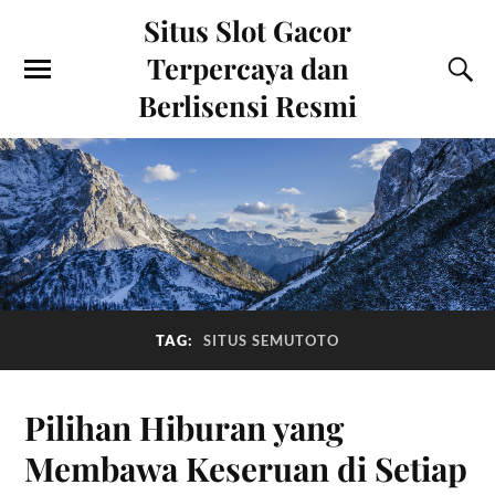
Situs Slot Gacor
Terpercaya dan
Berlisensi Resmi
TAG:
SITUS SEMUTOTO
Pilihan Hiburan yang
Membawa Keseruan di Setiap