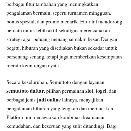
berbagai fitur tambahan yang meningkatkan
pengalaman bermain, seperti turnamen mingguan,
bonus spesial, dan promo menarik. Fitur ini mendorong
pemain untuk lebih aktif sekaligus merencanakan
strategi agar peluang menang semakin besar. Dengan
begitu, hiburan yang disediakan bukan sekadar untuk
bersenang-senang, tetapi juga memberikan kesempatan
meraih keuntungan nyata.
Secara keseluruhan, Semuttoto dengan layanan
semuttoto daftar
slot
togel
, pilihan permainan
,
, dan
judi online
berbagai jenis
lainnya, menyajikan
pengalaman hiburan yang lengkap dan memuaskan.
Platform ini menawarkan kombinasi keamanan,
kemudahan, dan keseruan yang sulit ditandingi. Bagi