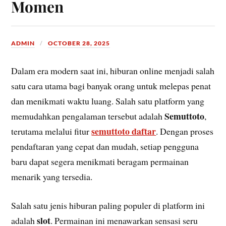
Momen
ADMIN
OCTOBER 28, 2025
Dalam era modern saat ini, hiburan online menjadi salah
satu cara utama bagi banyak orang untuk melepas penat
dan menikmati waktu luang. Salah satu platform yang
Semuttoto
memudahkan pengalaman tersebut adalah
,
semuttoto daftar
terutama melalui fitur
. Dengan proses
pendaftaran yang cepat dan mudah, setiap pengguna
baru dapat segera menikmati beragam permainan
menarik yang tersedia.
Salah satu jenis hiburan paling populer di platform ini
slot
adalah
. Permainan ini menawarkan sensasi seru