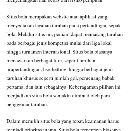
Situs bola merupakan website atau aplikasi yang
menyediakan layanan taruhan pada pertandingan sepak
bola. Melalui situs ini, pemain dapat memasang taruhan
pada berbagai jenis kompetisi mulai dari liga lokal
hingga turnamen internasional. Situs bola biasanya
menawarkan berbagai fitur, seperti taruhan
prapertandingan, live betting, hingga berbagai jenis
taruhan khusus seperti jumlah gol, pemenang babak
pertama, dan lain sebagainya. Keberagaman pilihan ini
menjadikan situs bola semakin diminati oleh para
penggemar taruhan.
Dalam memilih situs bola yang tepat, keamanan harus
menjadi prioritas utama. Situs bola terpercaya biasanya