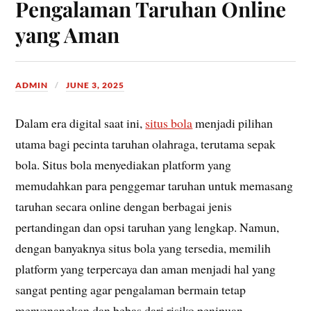
Pengalaman Taruhan Online
yang Aman
ADMIN
JUNE 3, 2025
Dalam era digital saat ini,
situs bola
menjadi pilihan
utama bagi pecinta taruhan olahraga, terutama sepak
bola. Situs bola menyediakan platform yang
memudahkan para penggemar taruhan untuk memasang
taruhan secara online dengan berbagai jenis
pertandingan dan opsi taruhan yang lengkap. Namun,
dengan banyaknya situs bola yang tersedia, memilih
platform yang terpercaya dan aman menjadi hal yang
sangat penting agar pengalaman bermain tetap
menyenangkan dan bebas dari risiko penipuan.