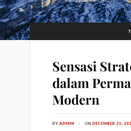
Sensasi Stra
dalam Perma
Modern
BY
ADMIN
ON
DECEMBER 25, 20