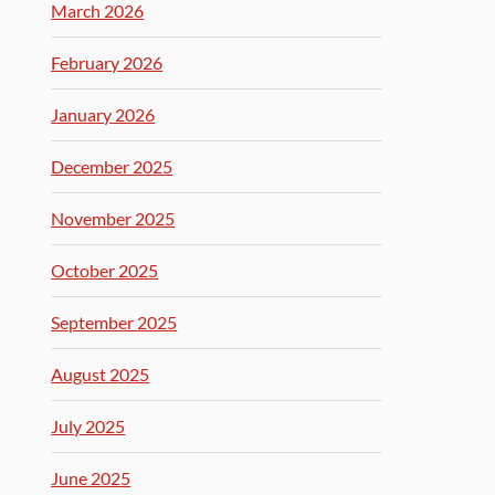
March 2026
February 2026
January 2026
December 2025
November 2025
October 2025
September 2025
August 2025
July 2025
June 2025