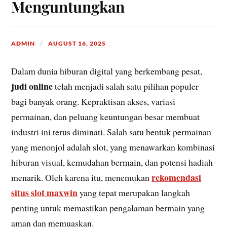
Menguntungkan
ADMIN
AUGUST 16, 2025
Dalam dunia hiburan digital yang berkembang pesat,
judi online
telah menjadi salah satu pilihan populer
bagi banyak orang. Kepraktisan akses, variasi
permainan, dan peluang keuntungan besar membuat
industri ini terus diminati. Salah satu bentuk permainan
yang menonjol adalah slot, yang menawarkan kombinasi
hiburan visual, kemudahan bermain, dan potensi hadiah
rekomendasi
menarik. Oleh karena itu, menemukan
situs slot maxwin
yang tepat merupakan langkah
penting untuk memastikan pengalaman bermain yang
aman dan memuaskan.