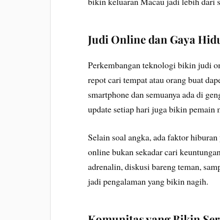
bikin keluaran Macau jadi lebih dari 
Judi Online dan Gaya Hidu
Perkembangan teknologi bikin judi o
repot cari tempat atau orang buat dap
smartphone dan semuanya ada di gen
update setiap hari juga bikin pemain 
Selain soal angka, ada faktor hibura
online bukan sekadar cari keuntungan
adrenalin, diskusi bareng teman, sam
jadi pengalaman yang bikin nagih.
Komunitas yang Bikin Se