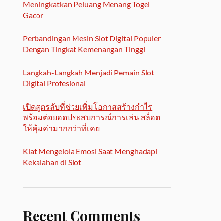
Meningkatkan Peluang Menang Togel
Gacor
Perbandingan Mesin Slot Digital Populer
Dengan Tingkat Kemenangan Tinggi
Langkah-Langkah Menjadi Pemain Slot
Digital Profesional
เปิดสูตรลับที่ช่วยเพิ่มโอกาสสร้างกำไร
พร้อมต่อยอดประสบการณ์การเล่น สล็อต
ให้คุ้มค่ามากกว่าที่เคย
Kiat Mengelola Emosi Saat Menghadapi
Kekalahan di Slot
Recent Comments