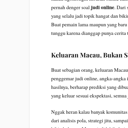
judi online
pernah denger soal
. Dari
yang selalu jadi topik hangat dan bik
Buat pemain lama maupun yang baru n
tunggu karena dianggap punya cerita t
Keluaran Macau, Bukan S
Buat sebagian orang, keluaran Macau 
penggemar judi online, angka-angka 
hasilnya, berharap prediksi yang dibu
yang keluar sesuai ekspektasi, semua 
Nggak heran kalau banyak komunitas o
dari analisis pola, strategi jitu, sam