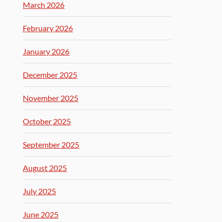
March 2026
February 2026
January 2026
December 2025
November 2025
October 2025
September 2025
August 2025
July 2025
June 2025