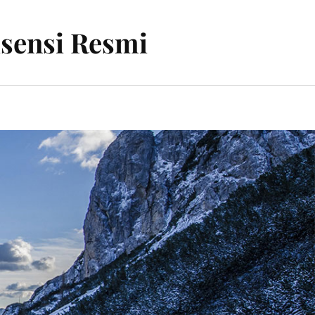
isensi Resmi