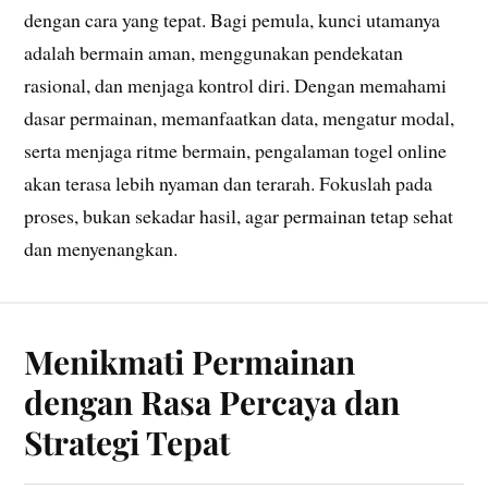
dengan cara yang tepat. Bagi pemula, kunci utamanya
adalah bermain aman, menggunakan pendekatan
rasional, dan menjaga kontrol diri. Dengan memahami
dasar permainan, memanfaatkan data, mengatur modal,
serta menjaga ritme bermain, pengalaman togel online
akan terasa lebih nyaman dan terarah. Fokuslah pada
proses, bukan sekadar hasil, agar permainan tetap sehat
dan menyenangkan.
Menikmati Permainan
dengan Rasa Percaya dan
Strategi Tepat