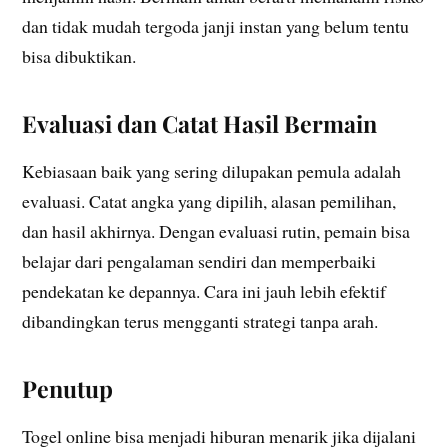
dan tidak mudah tergoda janji instan yang belum tentu
bisa dibuktikan.
Evaluasi dan Catat Hasil Bermain
Kebiasaan baik yang sering dilupakan pemula adalah
evaluasi. Catat angka yang dipilih, alasan pemilihan,
dan hasil akhirnya. Dengan evaluasi rutin, pemain bisa
belajar dari pengalaman sendiri dan memperbaiki
pendekatan ke depannya. Cara ini jauh lebih efektif
dibandingkan terus mengganti strategi tanpa arah.
Penutup
Togel online bisa menjadi hiburan menarik jika dijalani