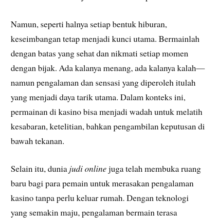
Namun, seperti halnya setiap bentuk hiburan,
keseimbangan tetap menjadi kunci utama. Bermainlah
dengan batas yang sehat dan nikmati setiap momen
dengan bijak. Ada kalanya menang, ada kalanya kalah—
namun pengalaman dan sensasi yang diperoleh itulah
yang menjadi daya tarik utama. Dalam konteks ini,
permainan di kasino bisa menjadi wadah untuk melatih
kesabaran, ketelitian, bahkan pengambilan keputusan di
bawah tekanan.
Selain itu, dunia
judi online
juga telah membuka ruang
baru bagi para pemain untuk merasakan pengalaman
kasino tanpa perlu keluar rumah. Dengan teknologi
yang semakin maju, pengalaman bermain terasa