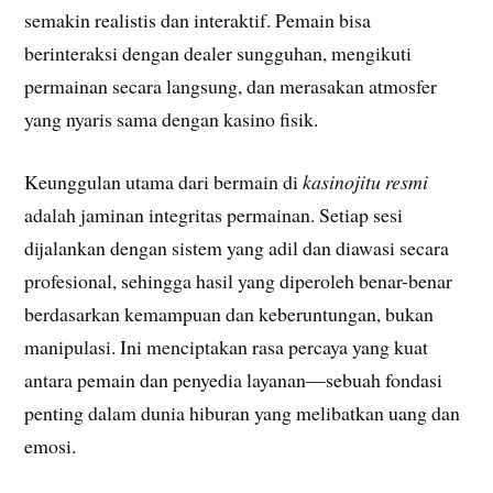
semakin realistis dan interaktif. Pemain bisa
berinteraksi dengan dealer sungguhan, mengikuti
permainan secara langsung, dan merasakan atmosfer
yang nyaris sama dengan kasino fisik.
Keunggulan utama dari bermain di
kasinojitu resmi
adalah jaminan integritas permainan. Setiap sesi
dijalankan dengan sistem yang adil dan diawasi secara
profesional, sehingga hasil yang diperoleh benar-benar
berdasarkan kemampuan dan keberuntungan, bukan
manipulasi. Ini menciptakan rasa percaya yang kuat
antara pemain dan penyedia layanan—sebuah fondasi
penting dalam dunia hiburan yang melibatkan uang dan
emosi.