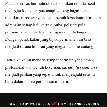
Pada akhirnya, bermain di kasino bukan sekadar soal
mengejar kemenangan, tetapi tentang bagaimana
menikmati prosesnya dengan penuh kesadaran. Rasakan
adrenalin setiap kali kartu dibuka, pelajari pola
permainan, dan biarkan insting memandu langkah.
Dengan pendekatan yang bijak, permainan ini bisa
menjadi sarana hiburan yang elegan dan menantang.
Jadi, jika kamu mencari tempat bermain yang aman,
profesional, dan penuh keseruan,
kasinojitu resmi
bisa
menjadi pilihan yang tepat untuk menjelajahi sensasi
baru dalam dunia permainan modern.
&
POWERED BY
WORDPRESS
THEME BY
ANDERS NORÉN