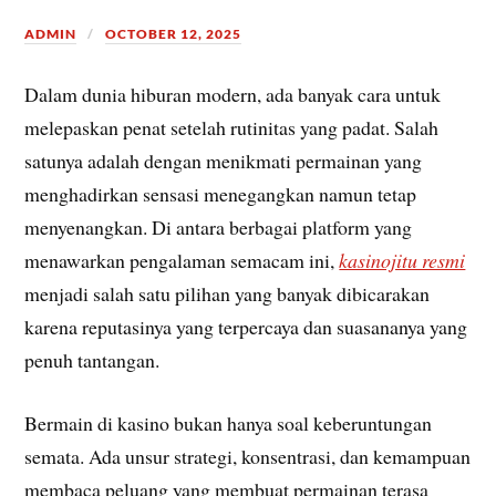
ADMIN
OCTOBER 12, 2025
Dalam dunia hiburan modern, ada banyak cara untuk
melepaskan penat setelah rutinitas yang padat. Salah
satunya adalah dengan menikmati permainan yang
menghadirkan sensasi menegangkan namun tetap
menyenangkan. Di antara berbagai platform yang
menawarkan pengalaman semacam ini,
kasinojitu resmi
menjadi salah satu pilihan yang banyak dibicarakan
karena reputasinya yang terpercaya dan suasananya yang
penuh tantangan.
Bermain di kasino bukan hanya soal keberuntungan
semata. Ada unsur strategi, konsentrasi, dan kemampuan
membaca peluang yang membuat permainan terasa