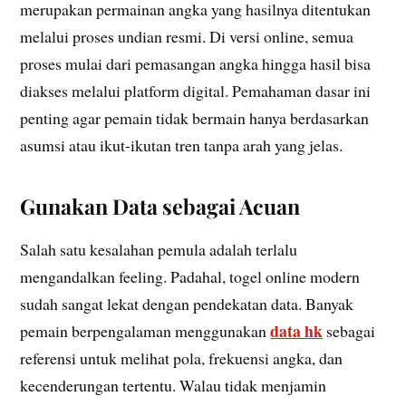
merupakan permainan angka yang hasilnya ditentukan
melalui proses undian resmi. Di versi online, semua
proses mulai dari pemasangan angka hingga hasil bisa
diakses melalui platform digital. Pemahaman dasar ini
penting agar pemain tidak bermain hanya berdasarkan
asumsi atau ikut-ikutan tren tanpa arah yang jelas.
Gunakan Data sebagai Acuan
Salah satu kesalahan pemula adalah terlalu
mengandalkan feeling. Padahal, togel online modern
sudah sangat lekat dengan pendekatan data. Banyak
data hk
pemain berpengalaman menggunakan
sebagai
referensi untuk melihat pola, frekuensi angka, dan
kecenderungan tertentu. Walau tidak menjamin