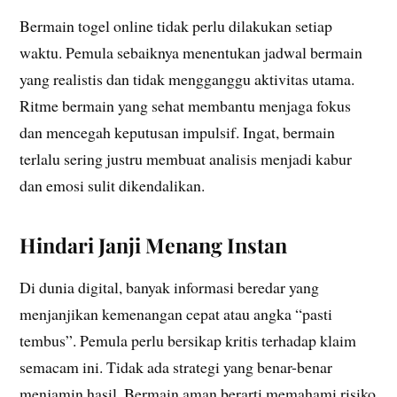
Bermain togel online tidak perlu dilakukan setiap
waktu. Pemula sebaiknya menentukan jadwal bermain
yang realistis dan tidak mengganggu aktivitas utama.
Ritme bermain yang sehat membantu menjaga fokus
dan mencegah keputusan impulsif. Ingat, bermain
terlalu sering justru membuat analisis menjadi kabur
dan emosi sulit dikendalikan.
Hindari Janji Menang Instan
Di dunia digital, banyak informasi beredar yang
menjanjikan kemenangan cepat atau angka “pasti
tembus”. Pemula perlu bersikap kritis terhadap klaim
semacam ini. Tidak ada strategi yang benar-benar
menjamin hasil. Bermain aman berarti memahami risiko