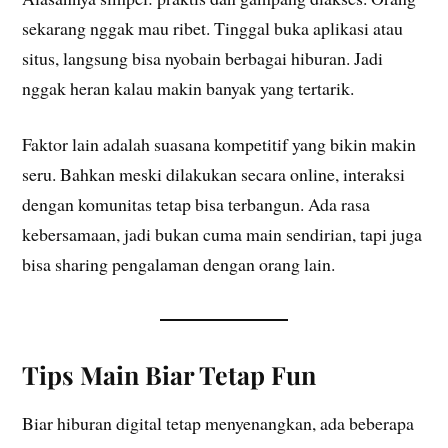
sekarang nggak mau ribet. Tinggal buka aplikasi atau
situs, langsung bisa nyobain berbagai hiburan. Jadi
nggak heran kalau makin banyak yang tertarik.
Faktor lain adalah suasana kompetitif yang bikin makin
seru. Bahkan meski dilakukan secara online, interaksi
dengan komunitas tetap bisa terbangun. Ada rasa
kebersamaan, jadi bukan cuma main sendirian, tapi juga
bisa sharing pengalaman dengan orang lain.
Tips Main Biar Tetap Fun
Biar hiburan digital tetap menyenangkan, ada beberapa