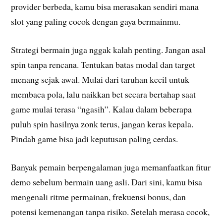
provider berbeda, kamu bisa merasakan sendiri mana
slot yang paling cocok dengan gaya bermainmu.
Strategi bermain juga nggak kalah penting. Jangan asal
spin tanpa rencana. Tentukan batas modal dan target
menang sejak awal. Mulai dari taruhan kecil untuk
membaca pola, lalu naikkan bet secara bertahap saat
game mulai terasa “ngasih”. Kalau dalam beberapa
puluh spin hasilnya zonk terus, jangan keras kepala.
Pindah game bisa jadi keputusan paling cerdas.
Banyak pemain berpengalaman juga memanfaatkan fitur
demo sebelum bermain uang asli. Dari sini, kamu bisa
mengenali ritme permainan, frekuensi bonus, dan
potensi kemenangan tanpa risiko. Setelah merasa cocok,