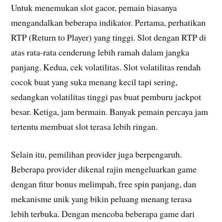
Untuk menemukan slot gacor, pemain biasanya
mengandalkan beberapa indikator. Pertama, perhatikan
RTP (Return to Player) yang tinggi. Slot dengan RTP di
atas rata-rata cenderung lebih ramah dalam jangka
panjang. Kedua, cek volatilitas. Slot volatilitas rendah
cocok buat yang suka menang kecil tapi sering,
sedangkan volatilitas tinggi pas buat pemburu jackpot
besar. Ketiga, jam bermain. Banyak pemain percaya jam
tertentu membuat slot terasa lebih ringan.
Selain itu, pemilihan provider juga berpengaruh.
Beberapa provider dikenal rajin mengeluarkan game
dengan fitur bonus melimpah, free spin panjang, dan
mekanisme unik yang bikin peluang menang terasa
lebih terbuka. Dengan mencoba beberapa game dari