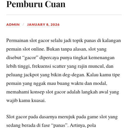
Pemburu Cuan
ADMIN
JANUARY 8, 2026
Permainan slot gacor selalu jadi topik panas di kalangan
pemain slot online. Bukan tanpa alasan, slot yang
disebut “gacor” dipercaya punya tingkat kemenangan
lebih tinggi, frekuensi scatter yang rajin muncul, dan
peluang jackpot yang bikin deg-degan. Kalau kamu tipe
pemain yang nggak mau buang waktu dan modal,
memahami konsep slot gacor adalah langkah awal yang
wajib kamu kuasai.
Slot gacor pada dasarnya merujuk pada game slot yang
sedang berada di fase “panas”. Artinya, pola