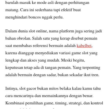
barulah masuk ke mode asli dengan perhitungan
matang. Cara ini sederhana tapi efektif buat
menghindari boncos nggak perlu.
Dalam dunia slot online, nama platform juga sering jadi
bahan obrolan. Salah satu yang kerap disebut pemain
saat membahas referensi bermain adalah
kabelbet
,
karena dianggap menyediakan variasi game slot yang
lengkap dan akses yang mudah. Meski begitu,
keputusan tetap ada di tangan pemain. Yang terpenting
adalah bermain dengan sadar, bukan sekadar ikut tren.
Intinya, slot gacor bukan mitos belaka kalau kamu tahu
cara mencarinya dan memainkannya dengan benar.
Kombinasi pemilihan game, timing, strategi, dan kontrol