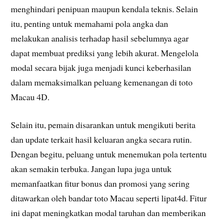
menghindari penipuan maupun kendala teknis. Selain
itu, penting untuk memahami pola angka dan
melakukan analisis terhadap hasil sebelumnya agar
dapat membuat prediksi yang lebih akurat. Mengelola
modal secara bijak juga menjadi kunci keberhasilan
dalam memaksimalkan peluang kemenangan di toto
Macau 4D.
Selain itu, pemain disarankan untuk mengikuti berita
dan update terkait hasil keluaran angka secara rutin.
Dengan begitu, peluang untuk menemukan pola tertentu
akan semakin terbuka. Jangan lupa juga untuk
memanfaatkan fitur bonus dan promosi yang sering
ditawarkan oleh bandar toto Macau seperti lipat4d. Fitur
ini dapat meningkatkan modal taruhan dan memberikan