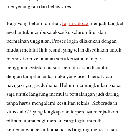
menyenangkan dan bebas stres.
Bagi yang belum familiar,
login calo22
menjadi langkah
awal untuk membuka akses ke seluruh fitur dan
permainan unggulan. Proses login dilakukan dengan
mudah melalui link resmi, yang telah disediakan untuk
memastikan keamanan serta kenyamanan para
pengguna. Setelah masuk, pemain akan disambut
dengan tampilan antarmuka yang user-friendly dan
navigasi yang sederhana. Hal ini memungkinkan siapa
saja untuk langsung memulai petualangan judi daring
tanpa harus mengalami kesulitan teknis. Keberadaan
situs calo22 yang lengkap dan terpercaya menjadikan
pilihan utama bagi mereka yang ingin meraih
kemenangan besar tanpa harus bingung mencari-cari