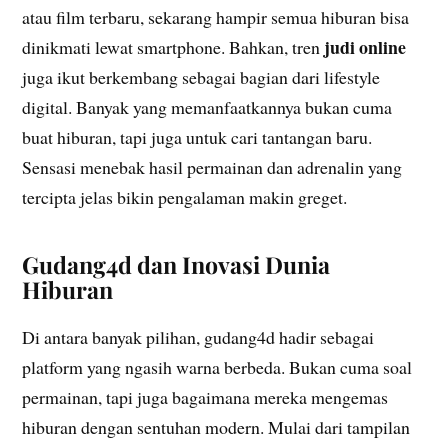
atau film terbaru, sekarang hampir semua hiburan bisa
judi online
dinikmati lewat smartphone. Bahkan, tren
juga ikut berkembang sebagai bagian dari lifestyle
digital. Banyak yang memanfaatkannya bukan cuma
buat hiburan, tapi juga untuk cari tantangan baru.
Sensasi menebak hasil permainan dan adrenalin yang
tercipta jelas bikin pengalaman makin greget.
Gudang4d dan Inovasi Dunia
Hiburan
Di antara banyak pilihan, gudang4d hadir sebagai
platform yang ngasih warna berbeda. Bukan cuma soal
permainan, tapi juga bagaimana mereka mengemas
hiburan dengan sentuhan modern. Mulai dari tampilan