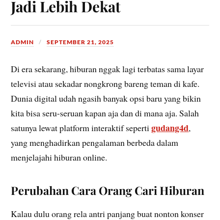
Jadi Lebih Dekat
ADMIN
SEPTEMBER 21, 2025
Di era sekarang, hiburan nggak lagi terbatas sama layar
televisi atau sekadar nongkrong bareng teman di kafe.
Dunia digital udah ngasih banyak opsi baru yang bikin
kita bisa seru-seruan kapan aja dan di mana aja. Salah
gudang4d
satunya lewat platform interaktif seperti
,
yang menghadirkan pengalaman berbeda dalam
menjelajahi hiburan online.
Perubahan Cara Orang Cari Hiburan
Kalau dulu orang rela antri panjang buat nonton konser