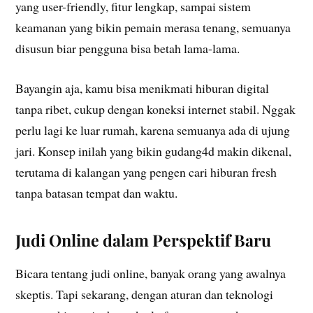
yang user-friendly, fitur lengkap, sampai sistem
keamanan yang bikin pemain merasa tenang, semuanya
disusun biar pengguna bisa betah lama-lama.
Bayangin aja, kamu bisa menikmati hiburan digital
tanpa ribet, cukup dengan koneksi internet stabil. Nggak
perlu lagi ke luar rumah, karena semuanya ada di ujung
jari. Konsep inilah yang bikin gudang4d makin dikenal,
terutama di kalangan yang pengen cari hiburan fresh
tanpa batasan tempat dan waktu.
Judi Online dalam Perspektif Baru
Bicara tentang judi online, banyak orang yang awalnya
skeptis. Tapi sekarang, dengan aturan dan teknologi