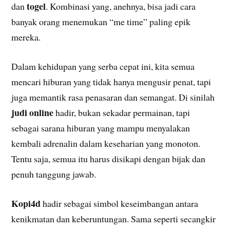
togel
dan
. Kombinasi yang, anehnya, bisa jadi cara
banyak orang menemukan “me time” paling epik
mereka.
Dalam kehidupan yang serba cepat ini, kita semua
mencari hiburan yang tidak hanya mengusir penat, tapi
juga memantik rasa penasaran dan semangat. Di sinilah
judi online
hadir, bukan sekadar permainan, tapi
sebagai sarana hiburan yang mampu menyalakan
kembali adrenalin dalam keseharian yang monoton.
Tentu saja, semua itu harus disikapi dengan bijak dan
penuh tanggung jawab.
Kopi4d
hadir sebagai simbol keseimbangan antara
kenikmatan dan keberuntungan. Sama seperti secangkir