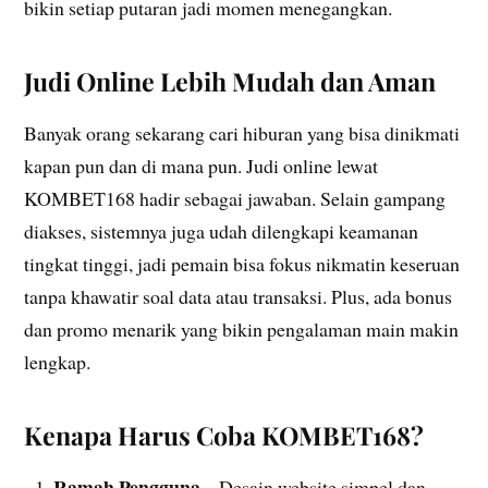
bikin setiap putaran jadi momen menegangkan.
Judi Online Lebih Mudah dan Aman
Banyak orang sekarang cari hiburan yang bisa dinikmati
kapan pun dan di mana pun. Judi online lewat
KOMBET168 hadir sebagai jawaban. Selain gampang
diakses, sistemnya juga udah dilengkapi keamanan
tingkat tinggi, jadi pemain bisa fokus nikmatin keseruan
tanpa khawatir soal data atau transaksi. Plus, ada bonus
dan promo menarik yang bikin pengalaman main makin
lengkap.
Kenapa Harus Coba KOMBET168?
Ramah Pengguna
– Desain website simpel dan