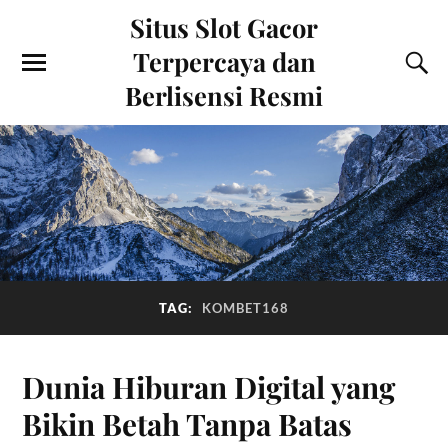
Situs Slot Gacor
Terpercaya dan
Berlisensi Resmi
TAG:
KOMBET168
Dunia Hiburan Digital yang
Bikin Betah Tanpa Batas