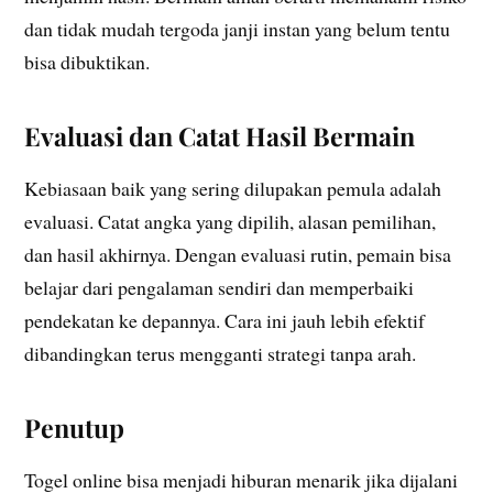
dan tidak mudah tergoda janji instan yang belum tentu
bisa dibuktikan.
Evaluasi dan Catat Hasil Bermain
Kebiasaan baik yang sering dilupakan pemula adalah
evaluasi. Catat angka yang dipilih, alasan pemilihan,
dan hasil akhirnya. Dengan evaluasi rutin, pemain bisa
belajar dari pengalaman sendiri dan memperbaiki
pendekatan ke depannya. Cara ini jauh lebih efektif
dibandingkan terus mengganti strategi tanpa arah.
Penutup
Togel online bisa menjadi hiburan menarik jika dijalani