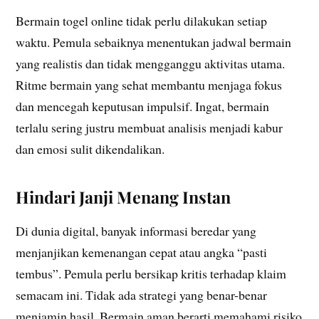
Bermain togel online tidak perlu dilakukan setiap
waktu. Pemula sebaiknya menentukan jadwal bermain
yang realistis dan tidak mengganggu aktivitas utama.
Ritme bermain yang sehat membantu menjaga fokus
dan mencegah keputusan impulsif. Ingat, bermain
terlalu sering justru membuat analisis menjadi kabur
dan emosi sulit dikendalikan.
Hindari Janji Menang Instan
Di dunia digital, banyak informasi beredar yang
menjanjikan kemenangan cepat atau angka “pasti
tembus”. Pemula perlu bersikap kritis terhadap klaim
semacam ini. Tidak ada strategi yang benar-benar
menjamin hasil. Bermain aman berarti memahami risiko