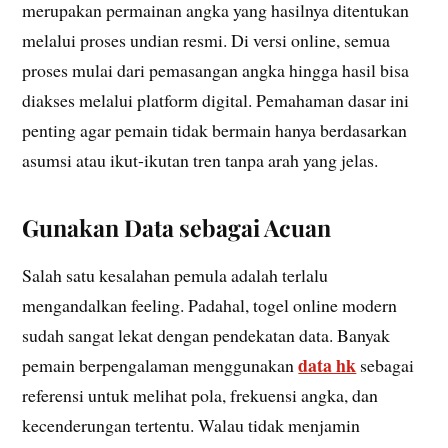
merupakan permainan angka yang hasilnya ditentukan
melalui proses undian resmi. Di versi online, semua
proses mulai dari pemasangan angka hingga hasil bisa
diakses melalui platform digital. Pemahaman dasar ini
penting agar pemain tidak bermain hanya berdasarkan
asumsi atau ikut-ikutan tren tanpa arah yang jelas.
Gunakan Data sebagai Acuan
Salah satu kesalahan pemula adalah terlalu
mengandalkan feeling. Padahal, togel online modern
sudah sangat lekat dengan pendekatan data. Banyak
data hk
pemain berpengalaman menggunakan
sebagai
referensi untuk melihat pola, frekuensi angka, dan
kecenderungan tertentu. Walau tidak menjamin