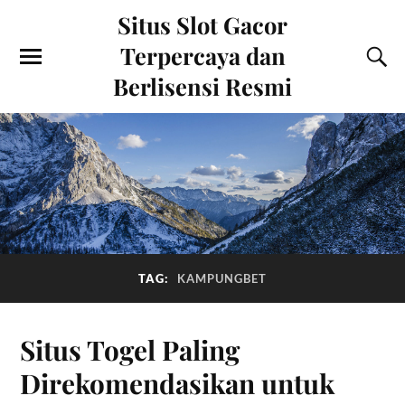
Situs Slot Gacor
Terpercaya dan
Berlisensi Resmi
TAG:
KAMPUNGBET
Situs Togel Paling
Direkomendasikan untuk