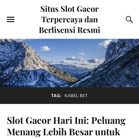
Situs Slot Gacor
Terpercaya dan
Berlisensi Resmi
TAG:
KABEL BET
Slot Gacor Hari Ini: Peluang
Menang Lebih Besar untuk