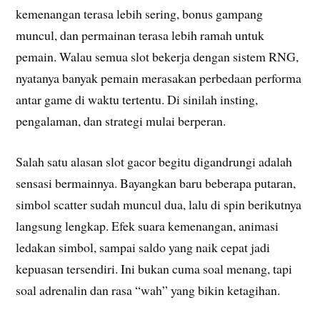
kemenangan terasa lebih sering, bonus gampang
muncul, dan permainan terasa lebih ramah untuk
pemain. Walau semua slot bekerja dengan sistem RNG,
nyatanya banyak pemain merasakan perbedaan performa
antar game di waktu tertentu. Di sinilah insting,
pengalaman, dan strategi mulai berperan.
Salah satu alasan slot gacor begitu digandrungi adalah
sensasi bermainnya. Bayangkan baru beberapa putaran,
simbol scatter sudah muncul dua, lalu di spin berikutnya
langsung lengkap. Efek suara kemenangan, animasi
ledakan simbol, sampai saldo yang naik cepat jadi
kepuasan tersendiri. Ini bukan cuma soal menang, tapi
soal adrenalin dan rasa “wah” yang bikin ketagihan.