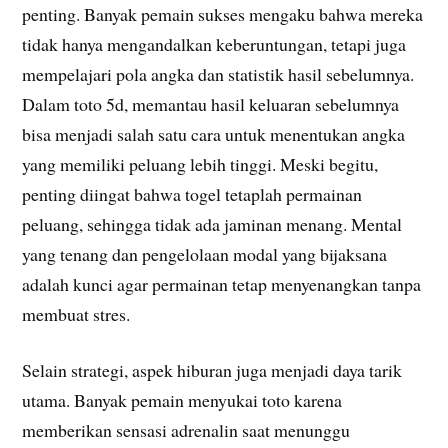
penting. Banyak pemain sukses mengaku bahwa mereka
tidak hanya mengandalkan keberuntungan, tetapi juga
mempelajari pola angka dan statistik hasil sebelumnya.
Dalam toto 5d, memantau hasil keluaran sebelumnya
bisa menjadi salah satu cara untuk menentukan angka
yang memiliki peluang lebih tinggi. Meski begitu,
penting diingat bahwa togel tetaplah permainan
peluang, sehingga tidak ada jaminan menang. Mental
yang tenang dan pengelolaan modal yang bijaksana
adalah kunci agar permainan tetap menyenangkan tanpa
membuat stres.
Selain strategi, aspek hiburan juga menjadi daya tarik
utama. Banyak pemain menyukai toto karena
memberikan sensasi adrenalin saat menunggu