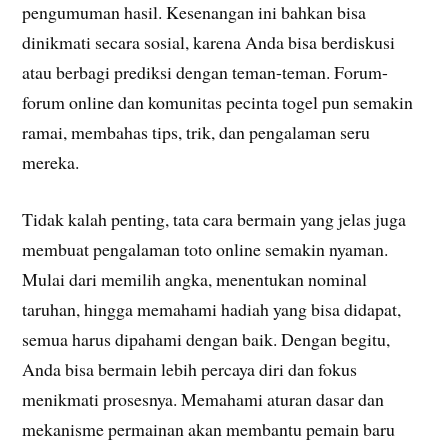
pengumuman hasil. Kesenangan ini bahkan bisa
dinikmati secara sosial, karena Anda bisa berdiskusi
atau berbagi prediksi dengan teman-teman. Forum-
forum online dan komunitas pecinta togel pun semakin
ramai, membahas tips, trik, dan pengalaman seru
mereka.
Tidak kalah penting, tata cara bermain yang jelas juga
membuat pengalaman toto online semakin nyaman.
Mulai dari memilih angka, menentukan nominal
taruhan, hingga memahami hadiah yang bisa didapat,
semua harus dipahami dengan baik. Dengan begitu,
Anda bisa bermain lebih percaya diri dan fokus
menikmati prosesnya. Memahami aturan dasar dan
mekanisme permainan akan membantu pemain baru