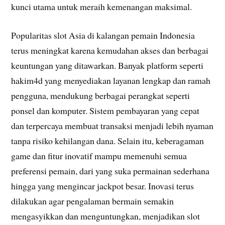
kunci utama untuk meraih kemenangan maksimal.
Popularitas slot Asia di kalangan pemain Indonesia
terus meningkat karena kemudahan akses dan berbagai
keuntungan yang ditawarkan. Banyak platform seperti
hakim4d yang menyediakan layanan lengkap dan ramah
pengguna, mendukung berbagai perangkat seperti
ponsel dan komputer. Sistem pembayaran yang cepat
dan terpercaya membuat transaksi menjadi lebih nyaman
tanpa risiko kehilangan dana. Selain itu, keberagaman
game dan fitur inovatif mampu memenuhi semua
preferensi pemain, dari yang suka permainan sederhana
hingga yang mengincar jackpot besar. Inovasi terus
dilakukan agar pengalaman bermain semakin
mengasyikkan dan menguntungkan, menjadikan slot