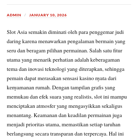
ADMIN
JANUARY 10, 2026
Slot Asia semakin diminati oleh para penggemar judi
daring karena menawarkan pengalaman bermain yang
seru dan beragam pilihan permainan. Salah satu fitur
utama yang menarik perhatian adalah keberagaman
tema dan inovasi teknologi yang diterapkan, sehingga
pemain dapat merasakan sensasi kasino nyata dari
kenyamanan rumah. Dengan tampilan grafis yang
memukau dan efek suara yang realistis, slot ini mampu
menciptakan atmosfer yang mengasyikkan sekaligus
menantang. Keamanan dan keadilan permainan juga
menjadi prioritas utama, memastikan setiap taruhan
berlangsung secara transparan dan terpercaya. Hal ini