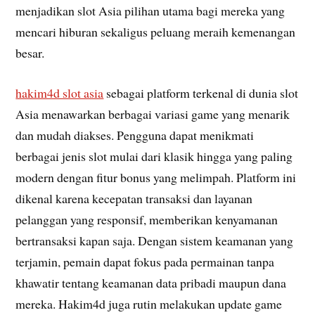
menjadikan slot Asia pilihan utama bagi mereka yang
mencari hiburan sekaligus peluang meraih kemenangan
besar.
hakim4d slot asia
sebagai platform terkenal di dunia slot
Asia menawarkan berbagai variasi game yang menarik
dan mudah diakses. Pengguna dapat menikmati
berbagai jenis slot mulai dari klasik hingga yang paling
modern dengan fitur bonus yang melimpah. Platform ini
dikenal karena kecepatan transaksi dan layanan
pelanggan yang responsif, memberikan kenyamanan
bertransaksi kapan saja. Dengan sistem keamanan yang
terjamin, pemain dapat fokus pada permainan tanpa
khawatir tentang keamanan data pribadi maupun dana
mereka. Hakim4d juga rutin melakukan update game