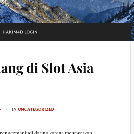
:
HAKIM4D LOGIN
ang di Slot Asia
6
IN
UNCATEGORIZED
a penggemar judi daring karena menawarkan