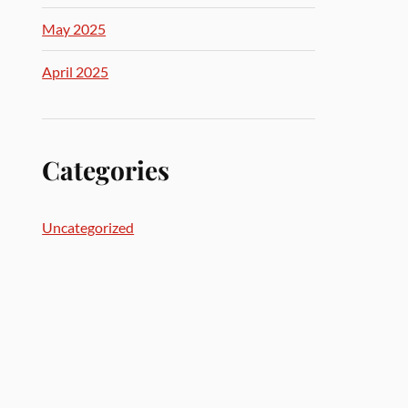
May 2025
April 2025
Categories
Uncategorized