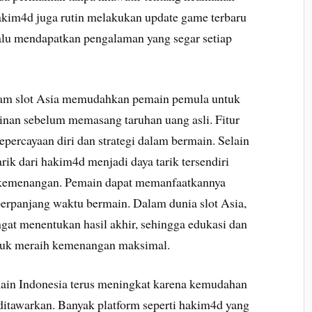
akim4d juga rutin melakukan update game terbaru
lalu mendapatkan pengalaman yang segar setiap
dalam slot Asia memudahkan pemain pemula untuk
an sebelum memasang taruhan uang asli. Fitur
ercayaan diri dan strategi dalam bermain. Selain
rik dari hakim4d menjadi daya tarik tersendiri
kemenangan. Pemain dapat memanfaatkannya
panjang waktu bermain. Dalam dunia slot Asia,
ngat menentukan hasil akhir, sehingga edukasi dan
tuk meraih kemenangan maksimal.
emain Indonesia terus meningkat karena kemudahan
ditawarkan. Banyak platform seperti hakim4d yang