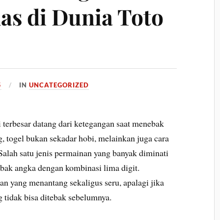
das di Dunia Toto
5
IN
UNCATEGORIZED
 terbesar datang dari ketegangan saat menebak
g, togel bukan sekadar hobi, melainkan juga cara
 Salah satu jenis permainan yang banyak diminati
bak angka dengan kombinasi lima digit.
 yang menantang sekaligus seru, apalagi jika
tidak bisa ditebak sebelumnya.