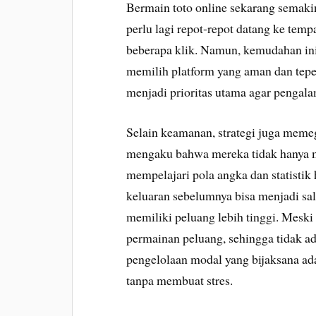
Bermain toto online sekarang semaki
perlu lagi repot-repot datang ke temp
beberapa klik. Namun, kemudahan in
memilih platform yang aman dan tepe
menjadi prioritas utama agar pengal
Selain keamanan, strategi juga meme
mengaku bahwa mereka tidak hanya m
mempelajari pola angka dan statistik
keluaran sebelumnya bisa menjadi sa
memiliki peluang lebih tinggi. Meski 
permainan peluang, sehingga tidak a
pengelolaan modal yang bijaksana ad
tanpa membuat stres.