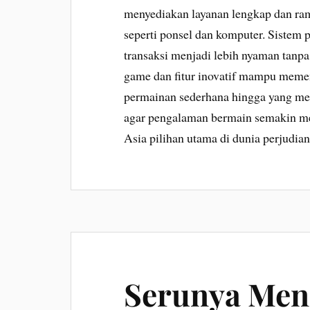
menyediakan layanan lengkap dan ra
seperti ponsel dan komputer. Sistem
transaksi menjadi lebih nyaman tanpa
game dan fitur inovatif mampu memen
permainan sederhana hingga yang meng
agar pengalaman bermain semakin m
Asia pilihan utama di dunia perjudian
Serunya Men