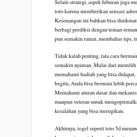
Selain strategi, aspek hiburan juga 
toto karena memberikan sensasi adr
Kesenangan ini bahkan bisa dinikmati
berbagi prediksi dengan teman-teman
pun semakin ramai, membahas tips, t
Tidak kalah penting, tata cara berma
semakin nyaman. Mulai dari memilih
memahami hadiah yang bisa didapat,
begitu, Anda bisa bermain lebih perc
Memahami aturan dasar dan mekani
maupun veteran untuk mengoptimalka
kesalahan yang bisa merugikan.
Akhirnya, togel seperti toto 5d menaw