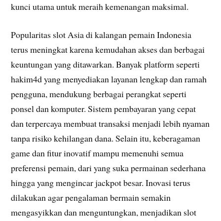
kunci utama untuk meraih kemenangan maksimal.
Popularitas slot Asia di kalangan pemain Indonesia
terus meningkat karena kemudahan akses dan berbagai
keuntungan yang ditawarkan. Banyak platform seperti
hakim4d yang menyediakan layanan lengkap dan ramah
pengguna, mendukung berbagai perangkat seperti
ponsel dan komputer. Sistem pembayaran yang cepat
dan terpercaya membuat transaksi menjadi lebih nyaman
tanpa risiko kehilangan dana. Selain itu, keberagaman
game dan fitur inovatif mampu memenuhi semua
preferensi pemain, dari yang suka permainan sederhana
hingga yang mengincar jackpot besar. Inovasi terus
dilakukan agar pengalaman bermain semakin
mengasyikkan dan menguntungkan, menjadikan slot