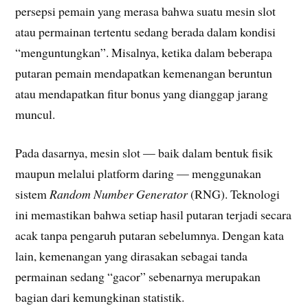
persepsi pemain yang merasa bahwa suatu mesin slot
atau permainan tertentu sedang berada dalam kondisi
“menguntungkan”. Misalnya, ketika dalam beberapa
putaran pemain mendapatkan kemenangan beruntun
atau mendapatkan fitur bonus yang dianggap jarang
muncul.
Pada dasarnya, mesin slot — baik dalam bentuk fisik
maupun melalui platform daring — menggunakan
sistem
Random Number Generator
(RNG). Teknologi
ini memastikan bahwa setiap hasil putaran terjadi secara
acak tanpa pengaruh putaran sebelumnya. Dengan kata
lain, kemenangan yang dirasakan sebagai tanda
permainan sedang “gacor” sebenarnya merupakan
bagian dari kemungkinan statistik.