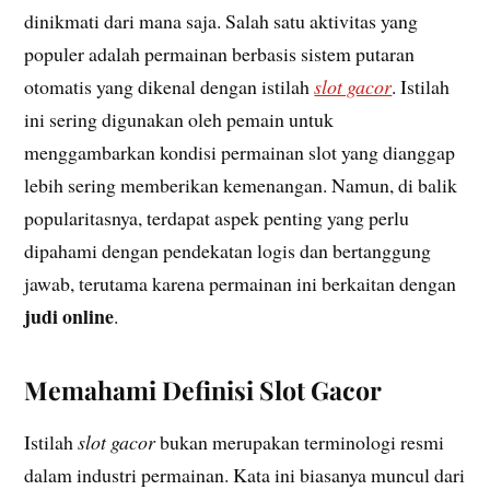
dinikmati dari mana saja. Salah satu aktivitas yang
populer adalah permainan berbasis sistem putaran
otomatis yang dikenal dengan istilah
slot gacor
. Istilah
ini sering digunakan oleh pemain untuk
menggambarkan kondisi permainan slot yang dianggap
lebih sering memberikan kemenangan. Namun, di balik
popularitasnya, terdapat aspek penting yang perlu
dipahami dengan pendekatan logis dan bertanggung
jawab, terutama karena permainan ini berkaitan dengan
judi online
.
Memahami Definisi Slot Gacor
Istilah
slot gacor
bukan merupakan terminologi resmi
dalam industri permainan. Kata ini biasanya muncul dari