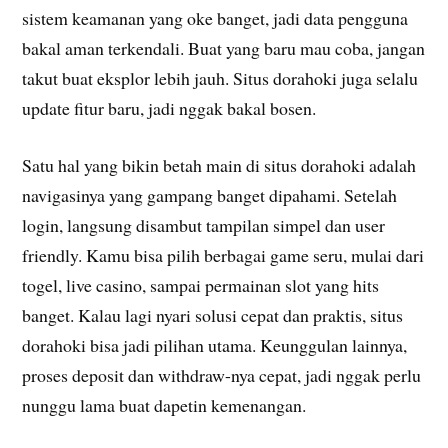
sistem keamanan yang oke banget, jadi data pengguna
bakal aman terkendali. Buat yang baru mau coba, jangan
takut buat eksplor lebih jauh. Situs dorahoki juga selalu
update fitur baru, jadi nggak bakal bosen.
Satu hal yang bikin betah main di situs dorahoki adalah
navigasinya yang gampang banget dipahami. Setelah
login, langsung disambut tampilan simpel dan user
friendly. Kamu bisa pilih berbagai game seru, mulai dari
togel, live casino, sampai permainan slot yang hits
banget. Kalau lagi nyari solusi cepat dan praktis, situs
dorahoki bisa jadi pilihan utama. Keunggulan lainnya,
proses deposit dan withdraw-nya cepat, jadi nggak perlu
nunggu lama buat dapetin kemenangan.