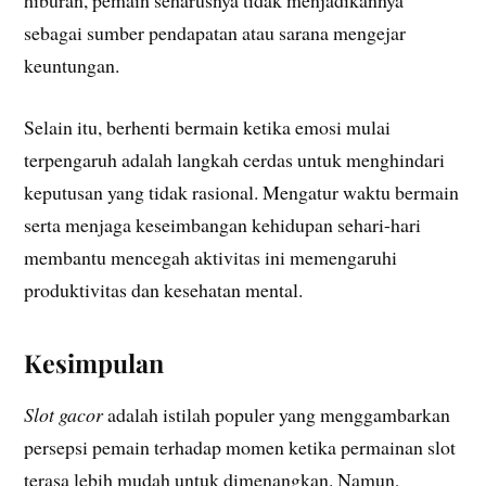
hiburan, pemain seharusnya tidak menjadikannya
sebagai sumber pendapatan atau sarana mengejar
keuntungan.
Selain itu, berhenti bermain ketika emosi mulai
terpengaruh adalah langkah cerdas untuk menghindari
keputusan yang tidak rasional. Mengatur waktu bermain
serta menjaga keseimbangan kehidupan sehari-hari
membantu mencegah aktivitas ini memengaruhi
produktivitas dan kesehatan mental.
Kesimpulan
Slot gacor
adalah istilah populer yang menggambarkan
persepsi pemain terhadap momen ketika permainan slot
terasa lebih mudah untuk dimenangkan. Namun,