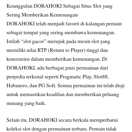
Keunggulan DORAHOKI Sebagai Situs Slot yang
Sering Memberikan Kemenangan
DORAHOKI telah menjadi favorit di kalangan pemain
sebagai tempat yang sering membawa kemenangan.
Istilah “slot gacor” merujuk pada mesin slot yang
memiliki nilai RTP (Return to Player) tinggi dan
konsistensi dalam memberikan kemenangan. Di
DORAHOKI, ada berbagai jenis permainan dari
penyedia terkenal seperti Pragmatic Play, Slot88,
Habanero, dan PG Soft. Semua permainan ini telah diuji
untuk memastikan keadilan dan memberikan peluang
menang yang baik.
Selain itu, DORAHOKI secara berkala memperbarui
koleksi slot dengan permainan terbaru. Pemain tidak