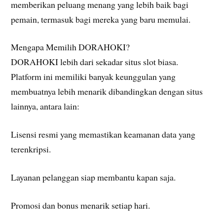
memberikan peluang menang yang lebih baik bagi
pemain, termasuk bagi mereka yang baru memulai.
Mengapa Memilih DORAHOKI?
DORAHOKI lebih dari sekadar situs slot biasa.
Platform ini memiliki banyak keunggulan yang
membuatnya lebih menarik dibandingkan dengan situs
lainnya, antara lain:
Lisensi resmi yang memastikan keamanan data yang
terenkripsi.
Layanan pelanggan siap membantu kapan saja.
Promosi dan bonus menarik setiap hari.