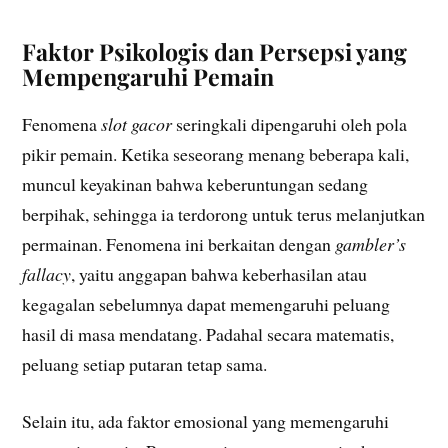
Faktor Psikologis dan Persepsi yang
Mempengaruhi Pemain
Fenomena
slot gacor
seringkali dipengaruhi oleh pola
pikir pemain. Ketika seseorang menang beberapa kali,
muncul keyakinan bahwa keberuntungan sedang
berpihak, sehingga ia terdorong untuk terus melanjutkan
permainan. Fenomena ini berkaitan dengan
gambler’s
fallacy
, yaitu anggapan bahwa keberhasilan atau
kegagalan sebelumnya dapat memengaruhi peluang
hasil di masa mendatang. Padahal secara matematis,
peluang setiap putaran tetap sama.
Selain itu, ada faktor emosional yang memengaruhi