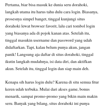
Pertama, biar bisa masuk ke dunia seru dorahoki,
langkah utama itu harus tahu dulu cara login. Biasanya,
prosesnya simpel banget, tinggal kunjungi situs
dorahoki lewat browser favorit, lalu cari tombol login
yang biasanya ada di pojok kanan atas. Setelah itu,
tinggal masukin username dan password yang udah
didaftarkan. Tapi, kalau belum punya akun, jangan
panik! Langsung aja daftar di situs dorahoki, tinggal
ikutin langkah mudahnya, isi data diri, dan aktifkan
akun. Setelah itu, tinggal login dan siap main deh.
Kenapa sih harus login dulu? Karena di situ semua fitur
keren udah terbuka. Mulai dari akses game, bonus
menarik, sampai promo-promo yang bikin main makin
seru. Banyak yang bilang, situs dorahoki ini punya