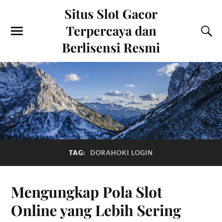
Situs Slot Gacor
Terpercaya dan
Berlisensi Resmi
TAG:
DORAHOKI LOGIN
Mengungkap Pola Slot
Online yang Lebih Sering