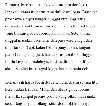
Pertama, biar bisa masuk ke dunia seru dorahoki,
langkah utama itu harus tahu dulu cara login. Biasanya,
prosesnya simpel banget, tinggal kunjungi situs
dorahoki lewat browser favorit, lalu cari tombol login
yang biasanya ada di pojok kanan atas. Setelah itu,
tinggal masukin username dan password yang udah
didaftarkan. Tapi, kalau belum punya akun, jangan
panik! Langsung aja daftar di situs dorahoki, tinggal
ikutin langkah mudahnya, isi data diri, dan aktifkan
akun. Setelah itu, tinggal login dan siap main deh.
Kenapa sih harus login dulu? Karena di situ semua fitur
keren udah terbuka. Mulai dari akses game, bonus
menarik, sampai promo-promo yang bikin main makin
seru. Banyak yang bilang, situs dorahoki ini punya