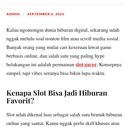
ADMIN
SEPTEMBER 6, 2025
Kalau ngomongin dunia hiburan digital, sekarang udah
nggak melulu soal nonton film atau scroll media sosial.
Banyak orang yang mulai cari keseruan lewat game
berbasis online, dan salah satu yang paling hype
slot gacor
belakangan ini adalah permainan
. Konsepnya
simpel, tapi vibes serunya bisa bikin lupa waktu.
Kenapa Slot Bisa Jadi Hiburan
Favorit?
Slot udah dikenal luas sebagai salah satu bentuk hiburan
online yang santai. Kamu nggak perlu skill khusus atau