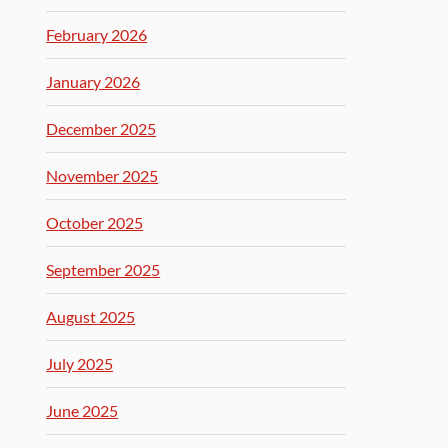
February 2026
January 2026
December 2025
November 2025
October 2025
September 2025
August 2025
July 2025
June 2025