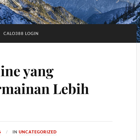
:
CALO388 LOGIN
line yang
mainan Lebih
6
IN
UNCATEGORIZED