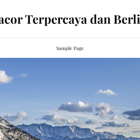
Gacor Terpercaya dan Berl
Sample Page