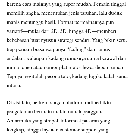
karena cara mainnya yang super mudah. Pemain tinggal
memilih angka, menentukan jenis taruhan, lalu duduk
manis menunggu hasil. Format permainannya pun
variatif—mulai dari 2D, 3D, hingga 4D—memberi
kebebasan buat nyusun strategi sendiri. Yang bikin seru,
tiap pemain biasanya punya “feeling” dan rumus
andalan, walaupun kadang rumusnya cuma berawal dari
mimpi aneh atau nomor plat motor lewat depan rumah.
Tapi ya begitulah pesona toto, kadang logika kalah sama
intuisi.
Di sisi lain, perkembangan platform online bikin
pengalaman bermain makin ramah pengguna.
Antarmuka yang simpel, informasi pasaran yang
lengkap, hingga layanan customer support yang