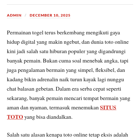
ADMIN
DECEMBER 10, 2025
Permainan togel terus berkembang mengikuti gaya
hidup digital yang makin ngebut, dan dunia toto online
kini jadi salah satu hiburan populer yang digandrungi
banyak pemain. Bukan cuma soal menebak angka, tapi
juga pengalaman bermain yang simpel, fleksibel, dan
kadang bikin adrenalin naik turun kayak lagi nunggu
chat balasan gebetan. Dalam era serba cepat seperti
sekarang, banyak pemain mencari tempat bermain yang
SITUS
aman dan nyaman, termasuk menemukan
TOTO
yang bisa diandalkan.
Salah satu alasan kenapa toto online tetap eksis adalah