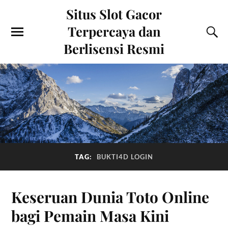
Situs Slot Gacor
Terpercaya dan
Berlisensi Resmi
TAG:
BUKTI4D LOGIN
Keseruan Dunia Toto Online
bagi Pemain Masa Kini