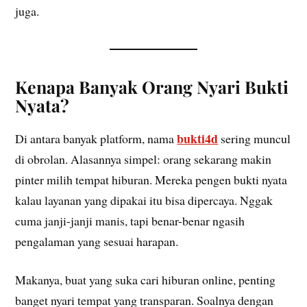
juga.
Kenapa Banyak Orang Nyari Bukti
Nyata?
bukti4d
Di antara banyak platform, nama
sering muncul
di obrolan. Alasannya simpel: orang sekarang makin
pinter milih tempat hiburan. Mereka pengen bukti nyata
kalau layanan yang dipakai itu bisa dipercaya. Nggak
cuma janji-janji manis, tapi benar-benar ngasih
pengalaman yang sesuai harapan.
Makanya, buat yang suka cari hiburan online, penting
banget nyari tempat yang transparan. Soalnya dengan