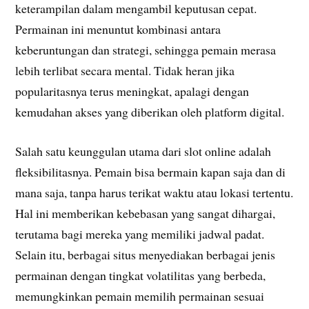
keterampilan dalam mengambil keputusan cepat.
Permainan ini menuntut kombinasi antara
keberuntungan dan strategi, sehingga pemain merasa
lebih terlibat secara mental. Tidak heran jika
popularitasnya terus meningkat, apalagi dengan
kemudahan akses yang diberikan oleh platform digital.
Salah satu keunggulan utama dari slot online adalah
fleksibilitasnya. Pemain bisa bermain kapan saja dan di
mana saja, tanpa harus terikat waktu atau lokasi tertentu.
Hal ini memberikan kebebasan yang sangat dihargai,
terutama bagi mereka yang memiliki jadwal padat.
Selain itu, berbagai situs menyediakan berbagai jenis
permainan dengan tingkat volatilitas yang berbeda,
memungkinkan pemain memilih permainan sesuai