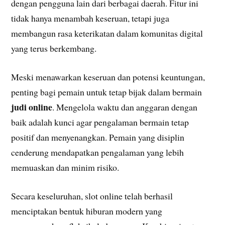
dengan pengguna lain dari berbagai daerah. Fitur ini
tidak hanya menambah keseruan, tetapi juga
membangun rasa keterikatan dalam komunitas digital
yang terus berkembang.
Meski menawarkan keseruan dan potensi keuntungan,
penting bagi pemain untuk tetap bijak dalam bermain
judi online
. Mengelola waktu dan anggaran dengan
baik adalah kunci agar pengalaman bermain tetap
positif dan menyenangkan. Pemain yang disiplin
cenderung mendapatkan pengalaman yang lebih
memuaskan dan minim risiko.
Secara keseluruhan, slot online telah berhasil
menciptakan bentuk hiburan modern yang