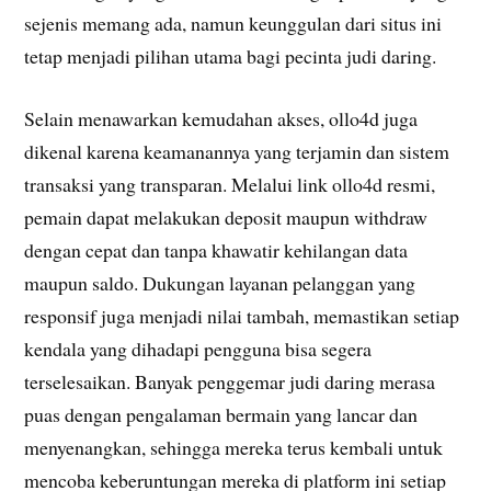
sejenis memang ada, namun keunggulan dari situs ini
tetap menjadi pilihan utama bagi pecinta judi daring.
Selain menawarkan kemudahan akses, ollo4d juga
dikenal karena keamanannya yang terjamin dan sistem
transaksi yang transparan. Melalui link ollo4d resmi,
pemain dapat melakukan deposit maupun withdraw
dengan cepat dan tanpa khawatir kehilangan data
maupun saldo. Dukungan layanan pelanggan yang
responsif juga menjadi nilai tambah, memastikan setiap
kendala yang dihadapi pengguna bisa segera
terselesaikan. Banyak penggemar judi daring merasa
puas dengan pengalaman bermain yang lancar dan
menyenangkan, sehingga mereka terus kembali untuk
mencoba keberuntungan mereka di platform ini setiap